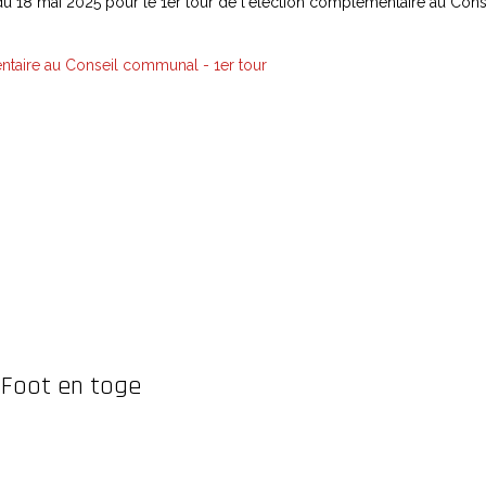
du 18 mai 2025 pour le 1er tour de l'élection complémentaire au Cons
ntaire au Conseil communal - 1er tour
 Foot en toge