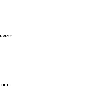
au ouvert
mmunal