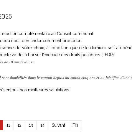
2025
r l’élection complémentaire au Conseil communal.
mbreux à nous demander comment procéder.
sonne de votre choix, à condition que cette dernière soit au béné
ticle 2a de la Loi sur l’exercice des droits politiques (LEDP) :
gés de 18 ans révolus :
i sont domiciliés dans le canton depuis au moins cinq ans et au bénéfice d'une 
sentons nos meilleures salutations.
11
12
13
14
Suivant
Fin